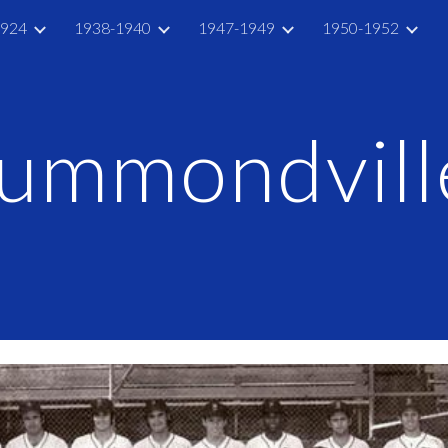
1924
1938-1940
1947-1949
1950-1952
ip to main content
Skip to navigat
ummondvill