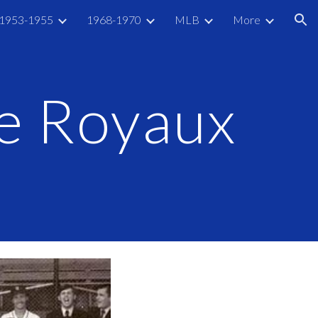
1953-1955
1968-1970
MLB
More
ion
e Royaux