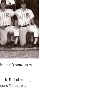
e,  Joe Bloom, Larry 
uck, Jim Luikkonen, 
cques Désautels, 