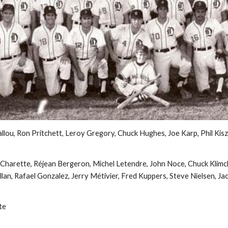
allou, Ron Pritchett, Leroy Gregory, Chuck Hughes, Joe Karp, Phil Kiszi
 Charette, Réjean Bergeron, Michel Letendre, John Noce, Chuck Klimch
an, Rafael Gonzalez, Jerry Métivier, Fred Kuppers, Steve Nielsen, Ja
te